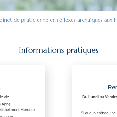
binet de praticienne en réflexes archaïques aux 
Informations pratiques
s
Ren
e vie
Du
Lundi
au
Vendre
e Anne
Michel mont Mercure
Si aucun créneau ne 
éléphone