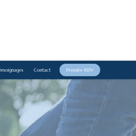
émoignages
Contact
Prendre RDV