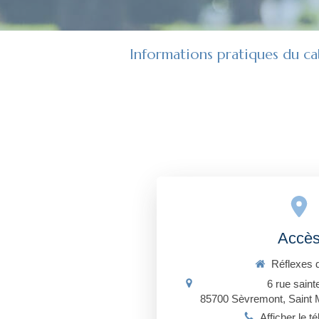
Informations pratiques du ca
Accè
Réflexes d
6 rue saint
85700
Sèvremont, Saint 
Afficher le t